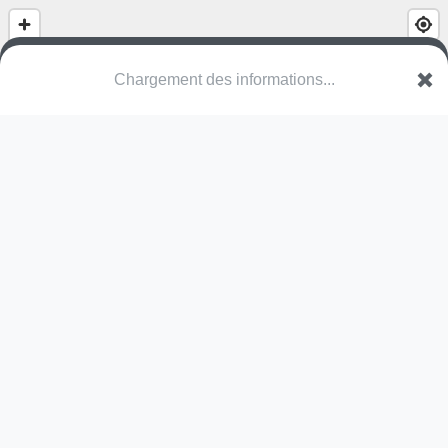
Square du Nord
Square du Nord
95500 Gonesse
Une erreur ? Corrigez !
🌍
Découvrez cartes.app !
Pas encore de photo disponible,
postez la vôtre !
Ou tentez
Google Street View
Pas encore de commentaire disponible,
postez le vôtre !