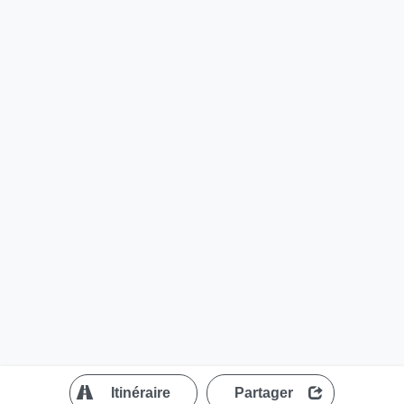
?
Itinéraire
Partager
MapLibre
| ©
OpenStreetMap contributors
200 m