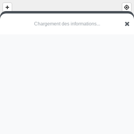
Patersbos
Ontvangerstraat
8700 Tielt
Une erreur ? Corrigez !
🌍
Découvrez cartes.app !
Pas encore de photo disponible,
postez la vôtre !
Ou tentez
Google Street View
Modules présents (OpenStreetMap)
structure
Pas encore de commentaire disponible,
postez le vôtre !