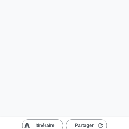
?
Itinéraire
Partager
MapLibre
| ©
OpenStreetMap contributors
200 m