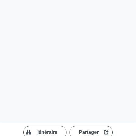
?
Itinéraire
Partager
MapLibre
| ©
OpenStreetMap contributors
200 m