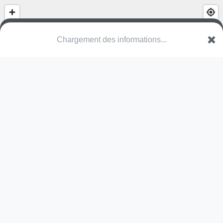
(nom inconnu)
Rue des Muriers
85100 Les Sables-d'Olonne
Une erreur ? Corrigez !
🌍
Découvrez cartes.app !
Pas encore de photo disponible,
postez la vôtre !
Ou tentez
Google Street View
Pas encore de commentaire disponible,
postez le vôtre !