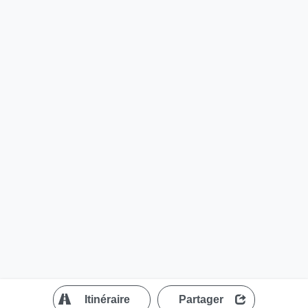
?
Itinéraire
Partager
MapLibre
| ©
OpenStreetMap contributors
200 m