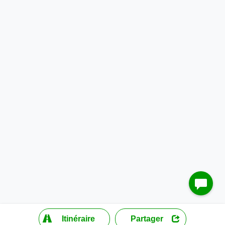
?
Itinéraire
Partager
MapLibre
| ©
OpenStreetMap contributors
200 m