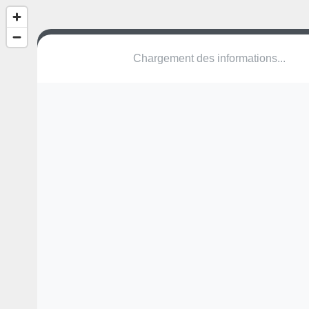
(nom inconnu)
Rue de la Fontaine
8058 Bertrange
Une erreur ? Corrigez !
🌍
Découvrez cartes.app !
Pas encore de photo disponible,
postez la vôtre !
Ou tentez
Google Street View
Modules présents (OpenStreetMap)
station de fitness
Pas encore de commentaire disponible,
postez le vôtre !