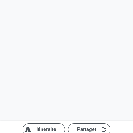
?
Itinéraire
Partager
MapLibre
| ©
OpenStreetMap contributors
200 m