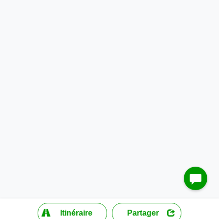
?
Itinéraire
Partager
MapLibre
| ©
OpenStreetMap contributors
200 m