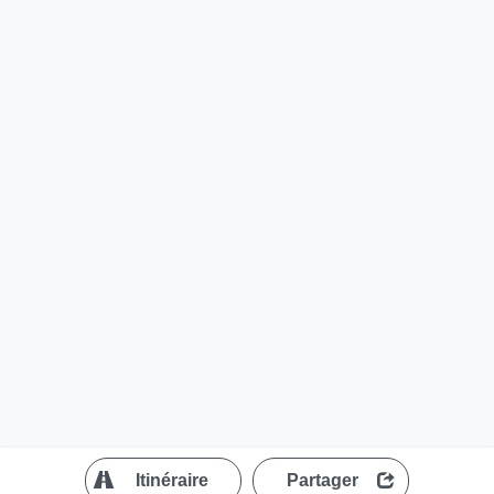
?
Itinéraire
Partager
MapLibre
| ©
OpenStreetMap contributors
200 m