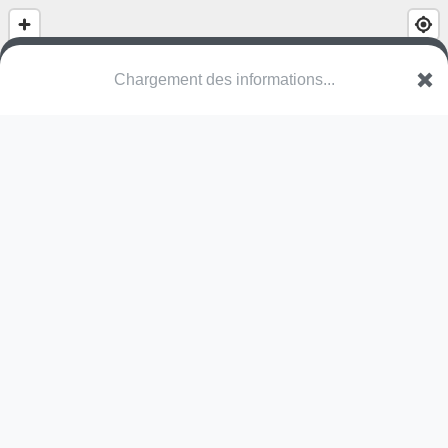
(nom inconnu)
Kindergartenstrasse
5616 Meisterschwanden
Une erreur ? Corrigez !
🌍
Découvrez cartes.app !
Pas encore de photo disponible,
postez la vôtre !
Ou tentez
Google Street View
Pas encore de commentaire disponible,
postez le vôtre !