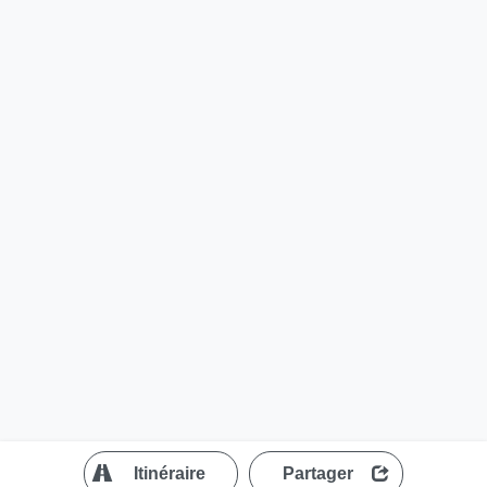
?
Itinéraire
Partager
MapLibre
| ©
OpenStreetMap contributors
200 m