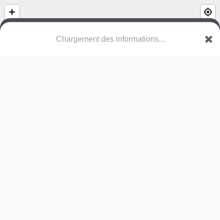
(nom inconnu)
Lerenveld
2547 Lint
Une erreur ? Corrigez !
🌍
Découvrez cartes.app !
Pas encore de photo disponible,
postez la vôtre !
Ou tentez
Google Street View
Pas encore de commentaire disponible,
postez le vôtre !