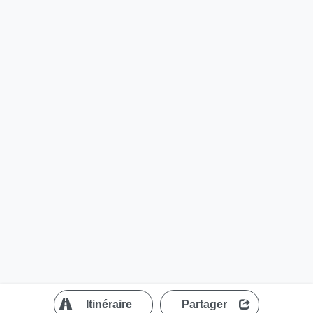
?
Itinéraire
Partager
MapLibre
| ©
OpenStreetMap contributors
200 m