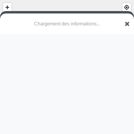
(nom inconnu)
Langwiesstrasse
5330 Bad Zurzach
Une erreur ? Corrigez !
🌍
Découvrez cartes.app !
Pas encore de photo disponible,
postez la vôtre !
Ou tentez
Google Street View
Pas encore de commentaire disponible,
postez le vôtre !