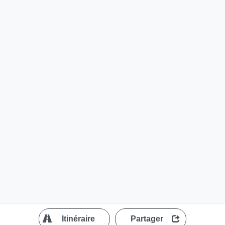
?
Itinéraire
Partager
MapLibre
| ©
OpenStreetMap contributors
200 m