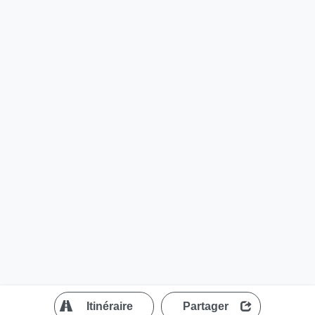
?
Itinéraire
Partager
MapLibre
| ©
OpenStreetMap contributors
200 m