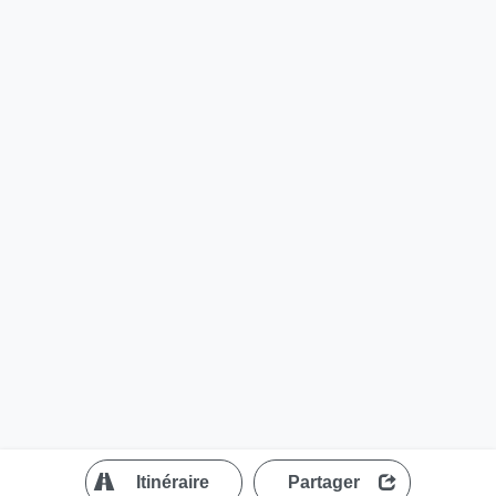
?
Itinéraire
Partager
MapLibre
| ©
OpenStreetMap contributors
200 m