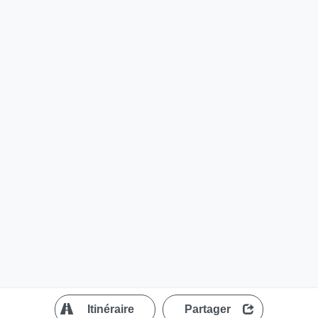
?
Itinéraire
Partager
MapLibre
| ©
OpenStreetMap contributors
200 m