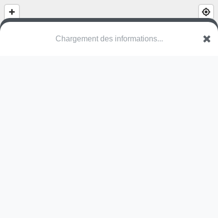
(nom inconnu)
Rue Jean-Sébastien Bach
51000 Châlons-en-Champagne
Une erreur ? Corrigez !
🌍
Découvrez cartes.app !
Pas encore de photo disponible,
postez la vôtre !
Ou tentez
Google Street View
Pas encore de commentaire disponible,
postez le vôtre !