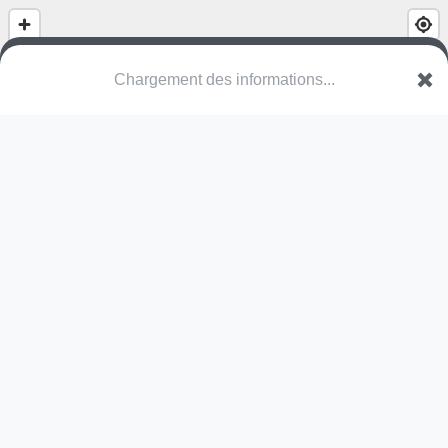
Terrain Multipsorts les Sarments
Rue de la Treille
95150 Taverny
Une erreur ? Corrigez !
🌍
Découvrez cartes.app !
Pas encore de photo disponible,
postez la vôtre !
Ou tentez
Google Street View
Modules présents (OpenStreetMap)
terrain multisports
Pas encore de commentaire disponible,
postez le vôtre !