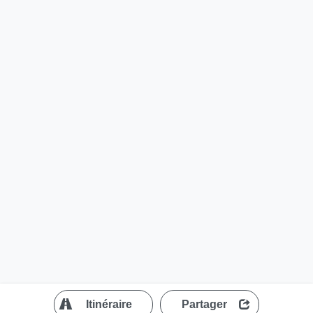
?
Itinéraire
Partager
MapLibre
| ©
OpenStreetMap contributors
200 m