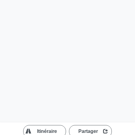
?
Itinéraire
Partager
MapLibre
| ©
OpenStreetMap contributors
200 m