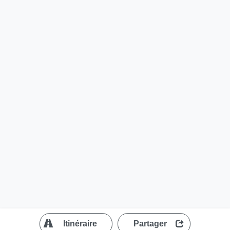
?
Itinéraire
Partager
MapLibre
| ©
OpenStreetMap contributors
200 m