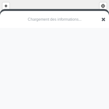
(nom inconnu)
Avenue du Nord
95000 Cergy
Une erreur ? Corrigez !
🌍
Découvrez cartes.app !
Pas encore de photo disponible,
postez la vôtre !
Ou tentez
Google Street View
Modules présents (OpenStreetMap)
terrain multisports
Pas encore de commentaire disponible,
postez le vôtre !