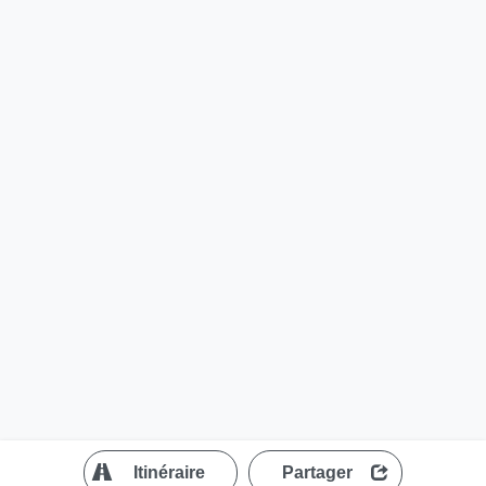
?
Itinéraire
Partager
MapLibre
| ©
OpenStreetMap contributors
200 m