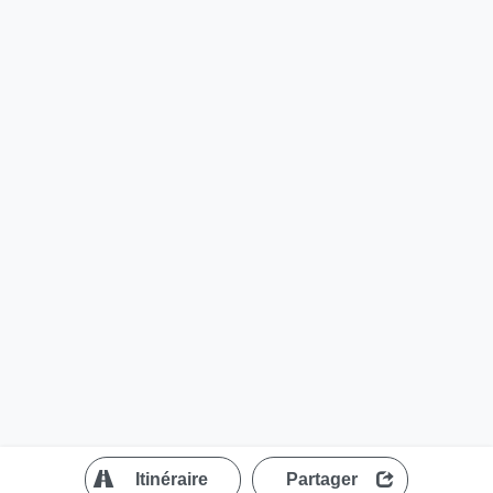
?
Itinéraire
Partager
MapLibre
| ©
OpenStreetMap contributors
200 m