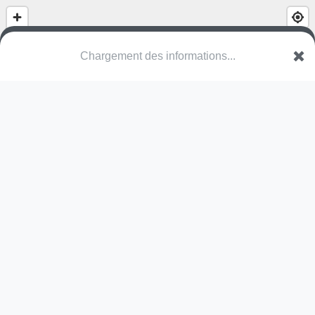
(nom inconnu)
Hädilochstrasse
8867 Glarus Nord
Une erreur ? Corrigez !
🌍
Découvrez cartes.app !
Pas encore de photo disponible,
postez la vôtre !
Ou tentez
Google Street View
Pas encore de commentaire disponible,
postez le vôtre !