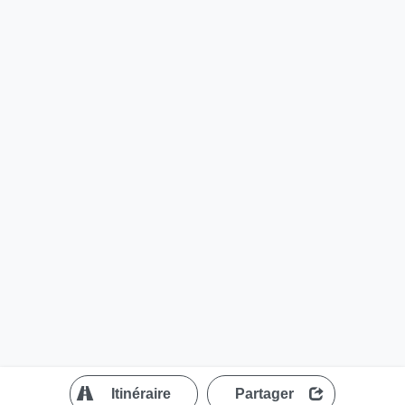
?
Itinéraire
Partager
MapLibre
| ©
OpenStreetMap contributors
200 m