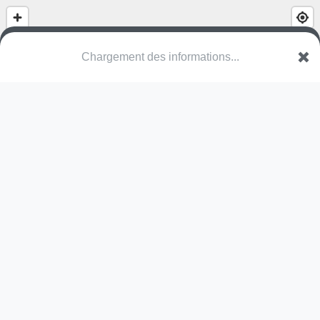
(nom inconnu)
Avenue de la Sapinette
7020 Mons
Une erreur ? Corrigez !
🌍
Découvrez cartes.app !
Pas encore de photo disponible,
postez la vôtre !
Ou tentez
Google Street View
Pas encore de commentaire disponible,
postez le vôtre !