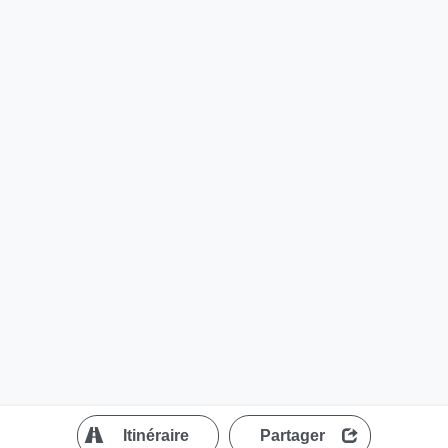
?
Itinéraire
Partager
MapLibre
| ©
OpenStreetMap contributors
200 m