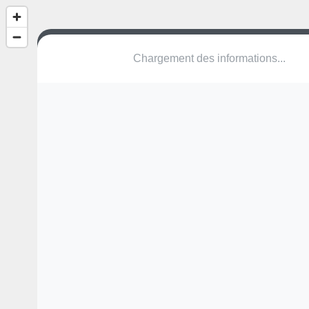
(nom inconnu)
Schofraibordweg
4305 Olsberg
Une erreur ? Corrigez !
🌍
Découvrez cartes.app !
Pas encore de photo disponible,
postez la vôtre !
Ou tentez
Google Street View
Modules présents (OpenStreetMap)
table de ping-pong
Pas encore de commentaire disponible,
postez le vôtre !