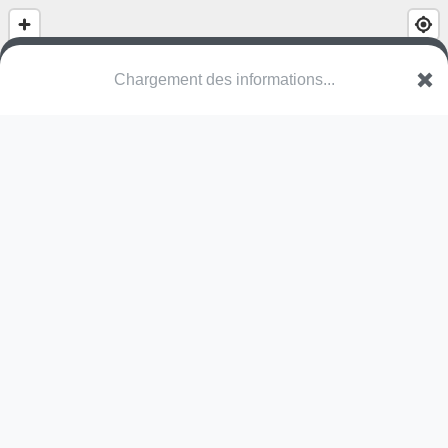
(nom inconnu)
Route des Barraques
26420 Saint-Agnan-en-Vercors
Une erreur ? Corrigez !
🌍
Découvrez cartes.app !
Pas encore de photo disponible,
postez la vôtre !
Ou tentez
Google Street View
Pas encore de commentaire disponible,
postez le vôtre !