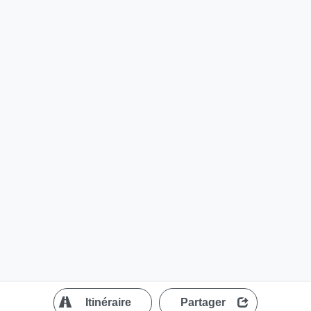
?
Itinéraire
Partager
MapLibre
| ©
OpenStreetMap contributors
200 m