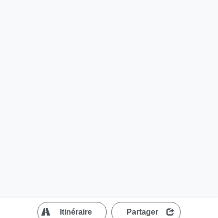
?
Itinéraire
Partager
MapLibre
| ©
OpenStreetMap contributors
200 m