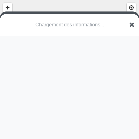
(nom inconnu)
Rue des Deux Villes
57420 Sailly-Achâtel
Une erreur ? Corrigez !
🌍
Découvrez cartes.app !
Pas encore de photo disponible,
postez la vôtre !
Ou tentez
Google Street View
Pas encore de commentaire disponible,
postez le vôtre !