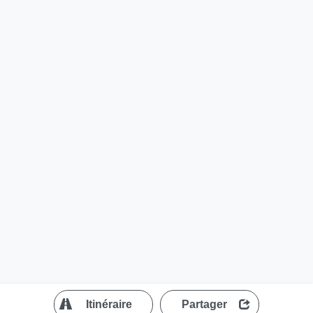
?
Itinéraire
Partager
MapLibre
| ©
OpenStreetMap contributors
200 m