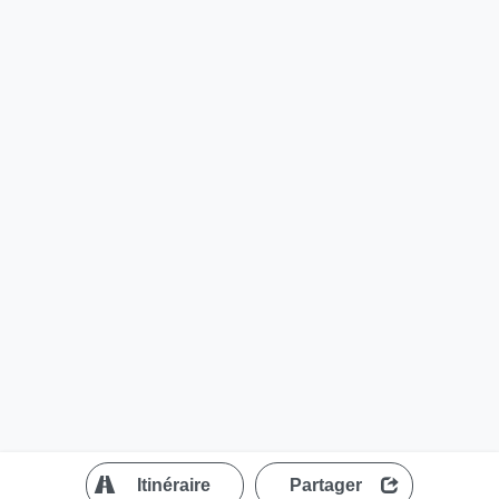
?
Itinéraire
Partager
MapLibre
| ©
OpenStreetMap contributors
200 m