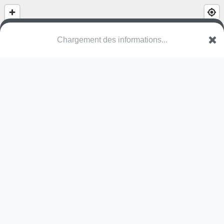
Place de jeux
Chemin des Ouchettes
1217 Meyrin
Une erreur ? Corrigez !
🌍
Découvrez cartes.app !
Pas encore de photo disponible,
postez la vôtre !
Ou tentez
Google Street View
Pas encore de commentaire disponible,
postez le vôtre !