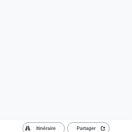
?
Itinéraire
Partager
MapLibre
| ©
OpenStreetMap contributors
200 m