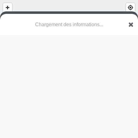
(nom inconnu)
Rue Lise et Artur London
40220 Tarnos
Une erreur ? Corrigez !
🌍
Découvrez cartes.app !
Pas encore de photo disponible,
postez la vôtre !
Ou tentez
Google Street View
Pas encore de commentaire disponible,
postez le vôtre !