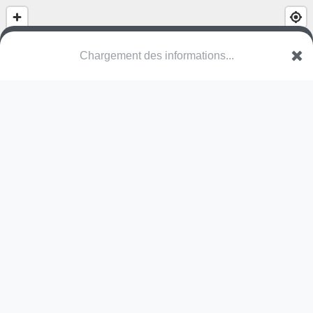
Décollage vol libre Roche Devant
Ch. Séru
2024 La Grande-Béroche
Une erreur ? Corrigez !
🌍
Découvrez cartes.app !
Pas encore de photo disponible,
postez la vôtre !
Ou tentez
Google Street View
Modules présents (OpenStreetMap)
terrain multisports
Pas encore de commentaire disponible,
postez le vôtre !