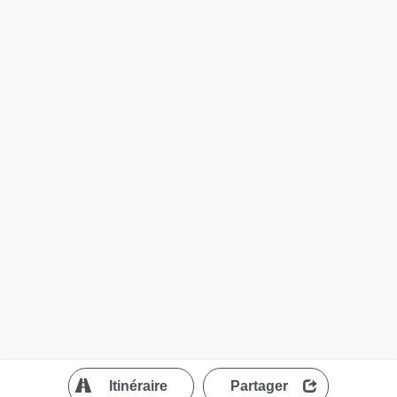
?
Itinéraire
Partager
MapLibre
| ©
OpenStreetMap contributors
200 m