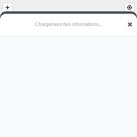
(nom inconnu)
Autoroute de Normandie
14730 Giberville
Une erreur ? Corrigez !
🌍
Découvrez cartes.app !
Pas encore de photo disponible,
postez la vôtre !
Ou tentez
Google Street View
Pas encore de commentaire disponible,
postez le vôtre !