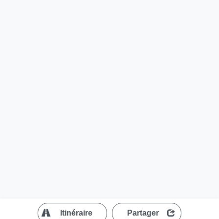
?
Itinéraire
Partager
MapLibre
| ©
OpenStreetMap contributors
200 m