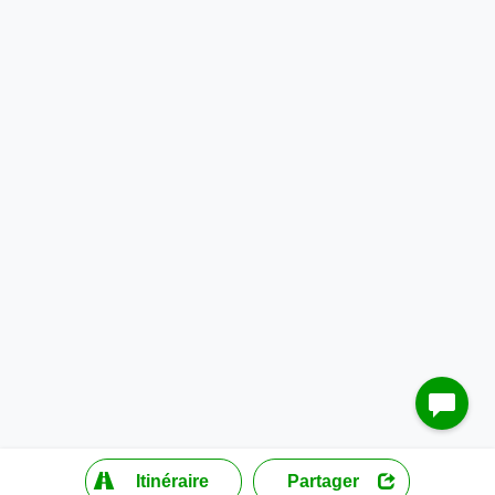
?
Itinéraire
Partager
MapLibre
| ©
OpenStreetMap contributors
200 m