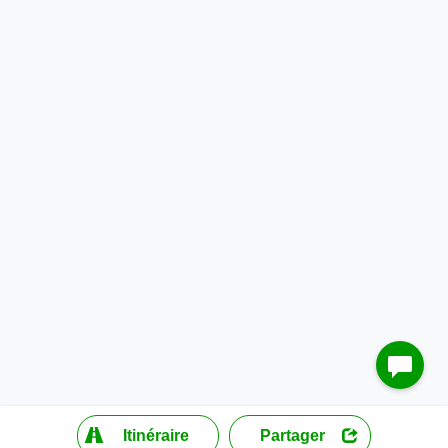
?
Itinéraire
Partager
MapLibre
| ©
OpenStreetMap contributors
200 m