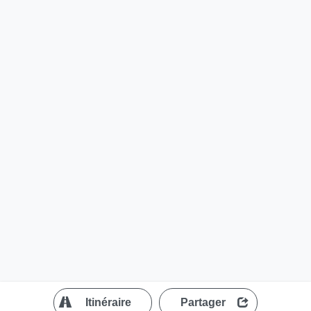
?
Itinéraire
Partager
MapLibre
| ©
OpenStreetMap contributors
200 m