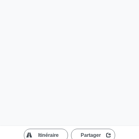
?
Itinéraire
Partager
MapLibre
| ©
OpenStreetMap contributors
200 m