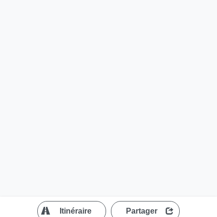
?
Itinéraire
Partager
MapLibre
| ©
OpenStreetMap contributors
200 m