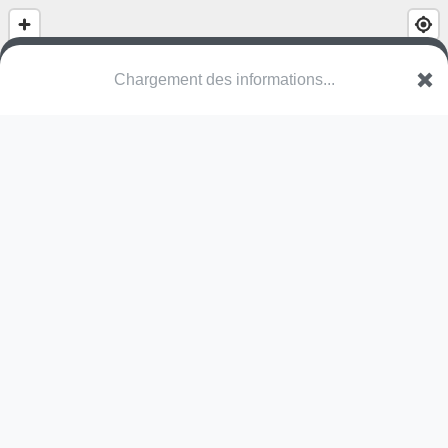
(nom inconnu)
VAN Geel
Une erreur ? Corrigez !
🌍
Découvrez cartes.app !
Pas encore de photo disponible,
postez la vôtre !
Ou tentez
Google Street View
Pas encore de commentaire disponible,
postez le vôtre !