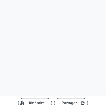
?
Itinéraire
Partager
MapLibre
| ©
OpenStreetMap contributors
200 m