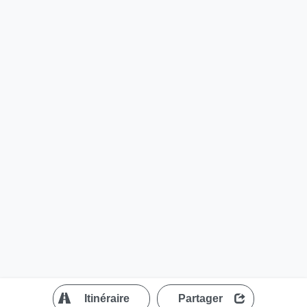
?
Itinéraire
Partager
MapLibre
| ©
OpenStreetMap contributors
200 m