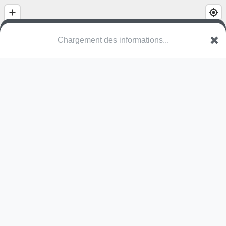
Square des Émailleries
Rue des Émailleries
67800 Hœnheim
Une erreur ? Corrigez !
🌍
Découvrez cartes.app !
Pas encore de photo disponible,
postez la vôtre !
Ou tentez
Google Street View
Pas encore de commentaire disponible,
postez le vôtre !