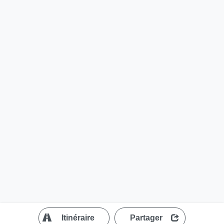
?
Itinéraire
Partager
MapLibre
| ©
OpenStreetMap contributors
200 m