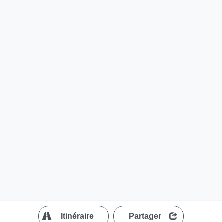
?
Itinéraire
Partager
MapLibre
| ©
OpenStreetMap contributors
200 m