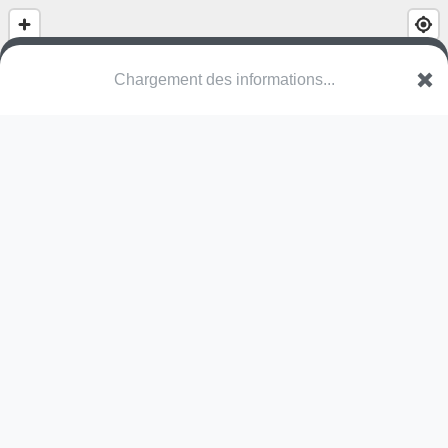
(nom inconnu)
Rue de l'Anneau d'Or
14320 Laize-Clinchamps
Une erreur ? Corrigez !
🌍
Découvrez cartes.app !
Pas encore de photo disponible,
postez la vôtre !
Ou tentez
Google Street View
Pas encore de commentaire disponible,
postez le vôtre !