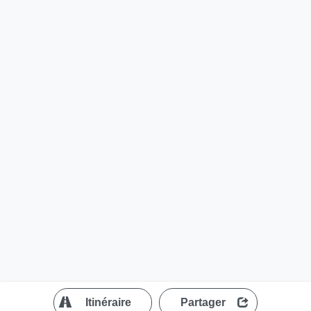
?
Itinéraire
Partager
MapLibre
| ©
OpenStreetMap contributors
200 m