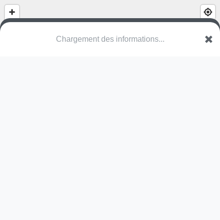
Espace nature de Gould'Oeuvre
Avenue des Onglées
35690 Acigné
Une erreur ? Corrigez !
🌍
Découvrez cartes.app !
Pas encore de photo disponible,
postez la vôtre !
Ou tentez
Google Street View
Modules présents (OpenStreetMap)
station de fitness
Pas encore de commentaire disponible,
postez le vôtre !