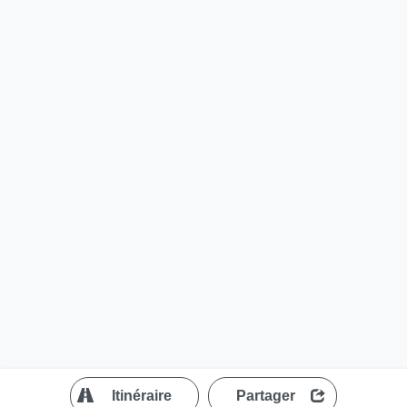
?
Itinéraire
Partager
MapLibre
| ©
OpenStreetMap contributors
200 m