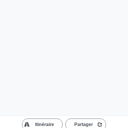
?
Itinéraire
Partager
MapLibre
| ©
OpenStreetMap contributors
200 m