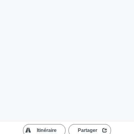
?
Itinéraire
Partager
MapLibre
| ©
OpenStreetMap contributors
200 m