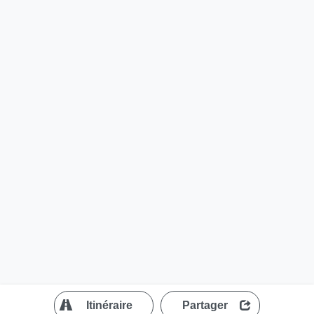
?
Itinéraire
Partager
MapLibre
| ©
OpenStreetMap contributors
200 m