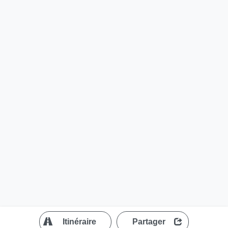
?
Itinéraire
Partager
MapLibre
| ©
OpenStreetMap contributors
200 m