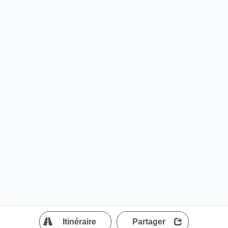
?
Itinéraire
Partager
MapLibre
| ©
OpenStreetMap contributors
200 m