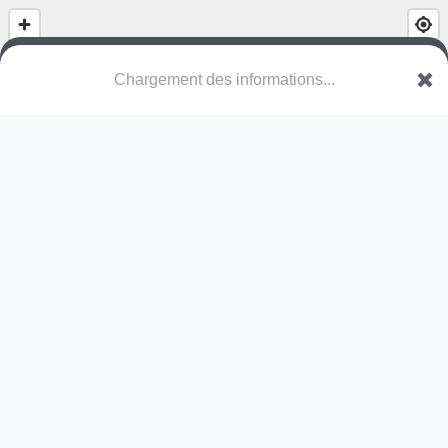
(nom inconnu)
Chemin des Vaudijon
2013 Milvignes
Une erreur ? Corrigez !
🌍
Découvrez cartes.app !
Pas encore de photo disponible,
postez la vôtre !
Ou tentez
Google Street View
Modules présents (OpenStreetMap)
table de ping-pong
Pas encore de commentaire disponible,
postez le vôtre !