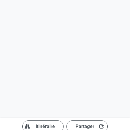
?
Itinéraire
Partager
MapLibre
| ©
OpenStreetMap contributors
200 m