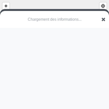
La Cour des Agrès
Rue des Bouleaux
67118 Geispolsheim
Une erreur ? Corrigez !
🌍
Découvrez cartes.app !
Pas encore de photo disponible,
postez la vôtre !
Ou tentez
Google Street View
Modules présents (OpenStreetMap)
station de fitness
Pas encore de commentaire disponible,
postez le vôtre !