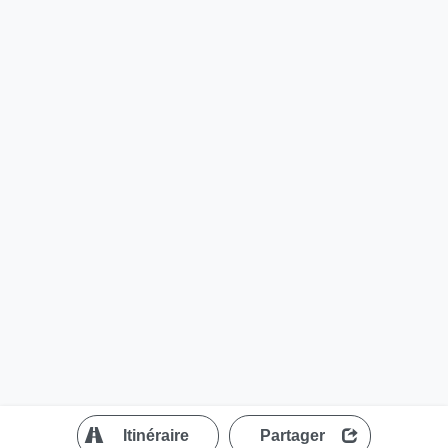
?
Itinéraire
Partager
MapLibre
| ©
OpenStreetMap contributors
200 m