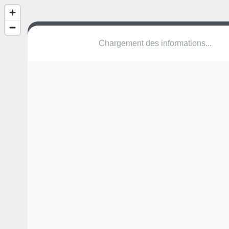
(nom inconnu)
Rue Saint-Michel
25120 Maîche
Une erreur ? Corrigez !
🌍
Découvrez cartes.app !
Pas encore de photo disponible,
postez la vôtre !
Ou tentez
Google Street View
Modules présents (OpenStreetMap)
terrain multisports
Pas encore de commentaire disponible,
postez le vôtre !