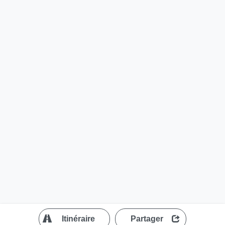
?
Itinéraire
Partager
MapLibre
| ©
OpenStreetMap contributors
200 m